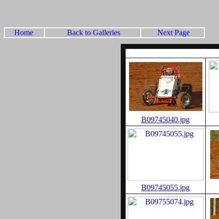
Home
Back to Galleries
Next Page
B09745040.jpg
B09745055.jpg