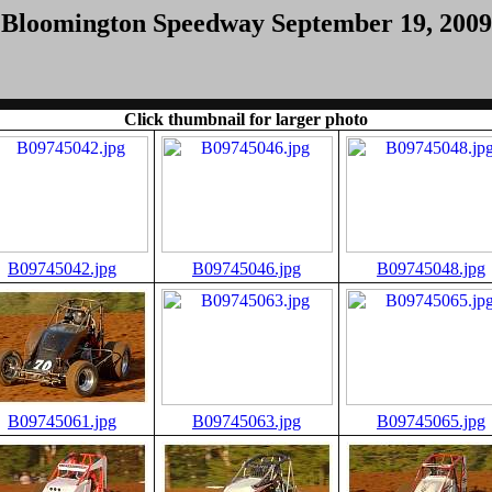
Bloomington Speedway September 19, 2009
Click thumbnail for larger photo
B09745042.jpg
B09745046.jpg
B09745048.jpg
B09745061.jpg
B09745063.jpg
B09745065.jpg