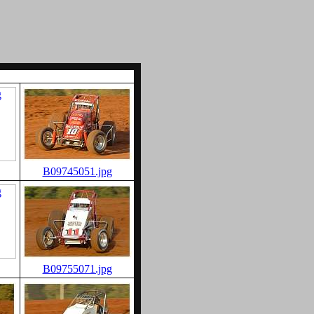
B09745051.jpg
B09755071.jpg